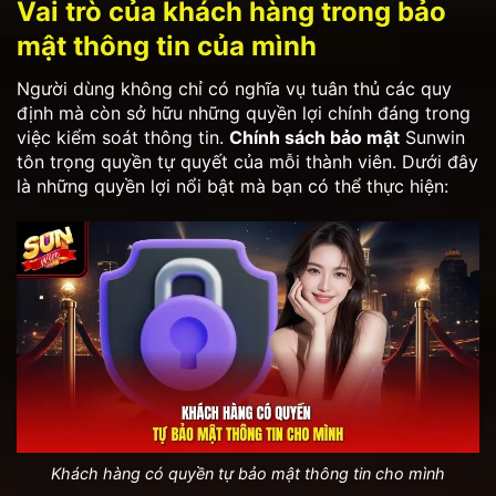
Vai trò của khách hàng trong bảo
mật thông tin của mình
Người dùng không chỉ có nghĩa vụ tuân thủ các quy
định mà còn sở hữu những quyền lợi chính đáng trong
việc kiểm soát thông tin.
Chính sách bảo mật
Sunwin
tôn trọng quyền tự quyết của mỗi thành viên. Dưới đây
là những quyền lợi nổi bật mà bạn có thể thực hiện:
Khách hàng có quyền tự bảo mật thông tin cho mình