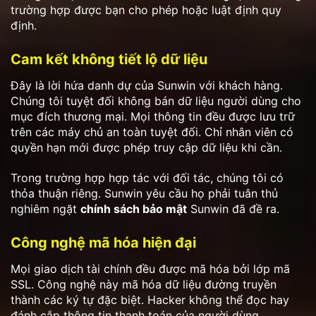
trường hợp được bạn cho phép hoặc luật định quy
định.
Cam kết không tiết lộ dữ liệu
Đây là lời hứa danh dự của Sunwin với khách hàng.
Chúng tôi tuyệt đối không bán dữ liệu người dùng cho
mục đích thương mại. Mọi thông tin đều được lưu trữ
trên các máy chủ an toàn tuyệt đối. Chỉ nhân viên có
quyền hạn mới được phép truy cập dữ liệu khi cần.
Trong trường hợp hợp tác với đối tác, chúng tôi có
thỏa thuận riêng. Sunwin yêu cầu họ phải tuân thủ
nghiêm ngặt
chính sách bảo mật
Sunwin đã đề ra.
Công nghệ mã hóa hiện đại
Mọi giao dịch tài chính đều được mã hóa bởi lớp mã
SSL. Công nghệ này mã hóa dữ liệu đường truyền
thành các ký tự đặc biệt. Hacker không thể đọc hay
đánh cắp thông tin thanh toán của người dùng.