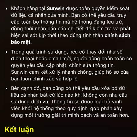
Khách hàng tại
Sunwin
được toàn quyền kiểm soát
dữ liệu cá nhân của mình. Bạn có thể yêu cầu truy
cập toàn bộ thông tin mà hệ thống đang lưu trữ,
đồng thời nhận báo cáo chi tiết để kiểm tra và phát
hiện sai sót kịp thời theo đúng tinh thần
chính sách
bảo mật.
Trong quá trình sử dụng, nếu có thay đổi như số
điện thoại hoặc email mới, người dùng hoàn toàn có
quyền yêu cầu cập nhật, chỉnh sửa thông tin.
Sunwin cam kết xử lý nhanh chóng, giúp hồ sơ của
bạn luôn chính xác và hợp lệ.
Bên cạnh đó, bạn cũng có thể yêu cầu xóa bỏ dữ
liệu cá nhân bất cứ lúc nào khi không còn nhu cầu
sử dụng dịch vụ. Thông tin sẽ được loại bỏ vĩnh
viễn khỏi hệ thống theo quy định, góp phần xây
dựng môi trường giải trí minh bạch và an toàn hơn.
Kết luận