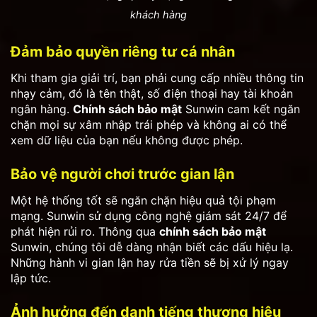
khách hàng
Đảm bảo quyền riêng tư cá nhân
Khi tham gia giải trí, bạn phải cung cấp nhiều thông tin
nhạy cảm, đó là tên thật, số điện thoại hay tài khoản
ngân hàng.
Chính sách bảo mật
Sunwin cam kết ngăn
chặn mọi sự xâm nhập trái phép và không ai có thể
xem dữ liệu của bạn nếu không được phép.
Bảo vệ người chơi trước gian lận
Một hệ thống tốt sẽ ngăn chặn hiệu quả tội phạm
mạng. Sunwin sử dụng công nghệ giám sát 24/7 để
phát hiện rủi ro. Thông qua
chính sách bảo mật
Sunwin, chúng tôi dễ dàng nhận biết các dấu hiệu lạ.
Những hành vi gian lận hay rửa tiền sẽ bị xử lý ngay
lập tức.
Ảnh hưởng đến danh tiếng thương hiệu