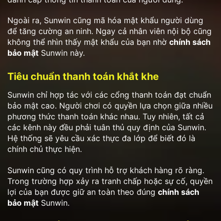
Ngoài ra, Sunwin cũng mã hóa mật khẩu người dùng
để tăng cường an ninh. Ngay cả nhân viên nội bộ cũng
không thể nhìn thấy mật khẩu của bạn nhờ
chính sách
bảo mật
Sunwin này.
Tiêu chuẩn thanh toán khắt khe
Sunwin chỉ hợp tác với các cổng thanh toán đạt chuẩn
bảo mật cao. Người chơi có quyền lựa chọn giữa nhiều
phương thức thanh toán khác nhau. Tuy nhiên, tất cả
các kênh này đều phải tuân thủ quy định của Sunwin.
Hệ thống sẽ yêu cầu xác thực đa lớp để biết đó là
chính chủ thực hiện.
Sunwin cũng có quy trình hỗ trợ khách hàng rõ ràng.
Trong trường hợp xảy ra tranh chấp hoặc sự cố, quyền
lợi của bạn được giữ an toàn theo đúng
chính sách
bảo mật
Sunwin.