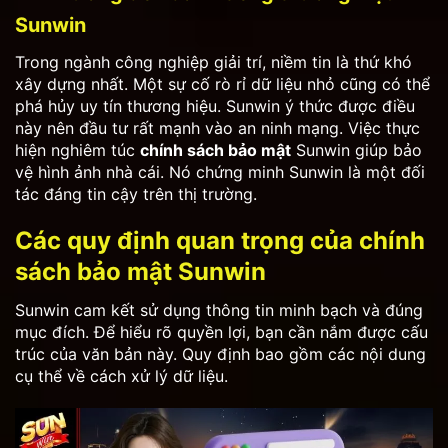
Sunwin
Trong ngành công nghiệp giải trí, niềm tin là thứ khó
xây dựng nhất. Một sự cố rò rỉ dữ liệu nhỏ cũng có thể
phá hủy uy tín thương hiệu. Sunwin ý thức được điều
này nên đầu tư rất mạnh vào an ninh mạng. Việc thực
hiện nghiêm túc
chính sách bảo mật
Sunwin giúp bảo
vệ hình ảnh nhà cái. Nó chứng minh Sunwin là một đối
tác đáng tin cậy trên thị trường.
Các quy định quan trọng của chính
sách bảo mật Sunwin
Sunwin cam kết sử dụng thông tin minh bạch và đúng
mục đích. Để hiểu rõ quyền lợi, bạn cần nắm được cấu
trúc của văn bản này. Quy định bao gồm các nội dung
cụ thể về cách xử lý dữ liệu.