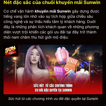
Nét đặc sắc của chuỗi khuyến mãi Sunwin
Cơ chế vận hành
khuyến mãi Sunwin
gây dựng được
tiếng vang lớn nhờ vào sự tích hợp giữa chiều sâu
công nghệ và sự thấu hiểu tâm lý khách hàng. Dưới
đây là những phân tích khách quan về những phương
diện vượt trội khiến các gói ưu đãi tại đây trở thành
thỏi nam châm thu hút giới mộ điệu:
Sức hút từ các chương trình ưu đãi đặc quyền tại Sunwin