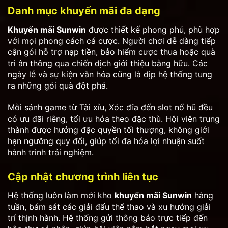
Danh mục khuyến mãi đa dạng
Khuyến mãi Sunwin
được thiết kế phong phú, phù hợp
với mọi phong cách cá cược. Người chơi dễ dàng tiếp
cận gói hỗ trợ nạp tiền, bảo hiểm cược thua hoặc quà
tri ân thông qua chiến dịch giới thiệu bằng hữu. Các
ngày lễ và sự kiện văn hóa cũng là dịp hệ thống tung
ra những gói quà đột phá.
Mỗi sảnh game từ Tài xỉu, Xóc đĩa đến slot nổ hũ đều
có ưu đãi riêng, tối ưu hóa theo đặc thù. Hội viên trung
thành được hưởng đặc quyền tối thượng, không giới
hạn ngưỡng quy đổi, giúp tối đa hóa lợi nhuận suốt
hành trình trải nghiệm.
Cập nhật chương trình liên tục
Hệ thống luôn làm mới kho
khuyến mãi Sunwin
hàng
tuần, bám sát các giải đấu thể thao và xu hướng giải
trí thịnh hành. Hệ thống gửi thông báo trực tiếp đến