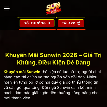
Bỏ
qua
nội
dung
ĐỔI THƯỞNG
TẢI APP
Khuyến Mãi Sunwin 2026 – Giá Trị
Khủng, Điều Kiện Dễ Dàng
Khuyến mãi Sunwin
thể hiện nỗ lực hỗ trợ người chơi
nâng cao tài chính và tạo nguồn vốn dồi dào. Nhiều
hội viên từng bỏ lỡ cơ hội quý giá do thiếu thông tin
về các gói quà tặng. Đội ngũ Sunwin cam kết minh
bạch, đảm bảo giải ngân tiền thưởng công bằng cho
mọi thành viên.