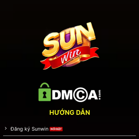
HƯỚNG DẪN
Đăng ký Sunwin