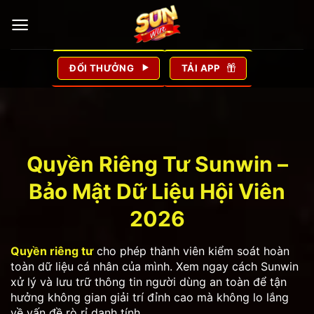
Bỏ
qua
nội
dung
ĐỔI THƯỞNG
TẢI APP
Quyền Riêng Tư Sunwin –
Bảo Mật Dữ Liệu Hội Viên
2026
Quyền riêng tư
cho phép thành viên kiểm soát hoàn
toàn dữ liệu cá nhân của mình. Xem ngay cách Sunwin
xử lý và lưu trữ thông tin người dùng an toàn để tận
hưởng không gian giải trí đỉnh cao mà không lo lắng
về vấn đề rò rỉ danh tính.