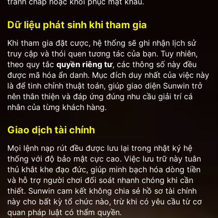
tranh chấp hoặc khôi phục mật khẩu.
Dữ liệu phát sinh khi tham gia
Khi tham gia đặt cược, hệ thống sẽ ghi nhận lịch sử
truy cập và thói quen tương tác của bạn. Tuy nhiên,
theo quy tắc
quyền riêng tư
, các thông số này đều
được mã hóa ẩn danh. Mục đích duy nhất của việc này
là để tinh chỉnh thuật toán, giúp giao diện Sunwin trở
nên thân thiện và đáp ứng đúng nhu cầu giải trí cá
nhân của từng khách hàng.
Giao dịch tài chính
Mọi lệnh nạp rút đều được lưu lại trong nhật ký hệ
thống với độ bảo mật cực cao. Việc lưu trữ này tuân
thủ khắt khe đạo đức, giúp minh bạch hóa dòng tiền
và hỗ trợ người chơi đối soát nhanh chóng khi cần
thiết. Sunwin cam kết không chia sẻ hồ sơ tài chính
này cho bất kỳ tổ chức nào, trừ khi có yêu cầu từ cơ
quan pháp luật có thẩm quyền.