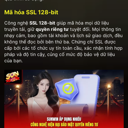
Mã hóa SSL 128-bit
Công nghệ
SSL 128-bit
giúp mã hóa mọi dữ liệu
truyền tải, giữ
quyền riêng tư
tuyệt đối. Mọi thông tin
nhạy cảm, bao gồm tài khoản và lịch sử giao dịch, đều
không thể đọc bởi bên thứ ba. Chứng chỉ SSL được
cấp bởi các tổ chức uy tín toàn cầu, xác nhận tính hợp
pháp và độ tin cậy, củng cố mức độ bảo vệ dữ liệu
của bạn.