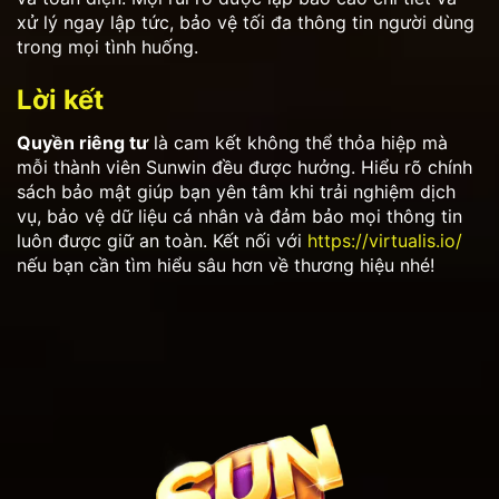
xử lý ngay lập tức, bảo vệ tối đa thông tin người dùng
trong mọi tình huống.
Lời kết
Quyền riêng tư
là cam kết không thể thỏa hiệp mà
mỗi thành viên Sunwin đều được hưởng. Hiểu rõ chính
sách bảo mật giúp bạn yên tâm khi trải nghiệm dịch
vụ, bảo vệ dữ liệu cá nhân và đảm bảo mọi thông tin
luôn được giữ an toàn. Kết nối với
https://virtualis.io/
nếu bạn cần tìm hiểu sâu hơn về thương hiệu nhé!