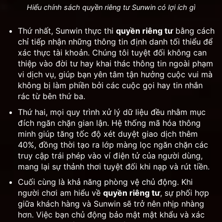
Hiểu chính sách quyền riêng tư Sunwin có lợi ích gì
Thứ nhất, Sunwin thực thi
quyền riêng tư
bằng cách
chỉ tiếp nhận những thông tin định danh tối thiểu để
xác thực tài khoản. Chúng tôi tuyệt đối không can
thiệp vào đời tư hay khai thác thông tin ngoài phạm
vi dịch vụ, giúp bạn yên tâm tận hưởng cuộc vui mà
không bị làm phiền bởi các cuộc gọi hay tin nhắn
rác từ bên thứ ba.
Thứ hai, mọi quy trình xử lý dữ liệu đều nhằm mục
đích ngăn chặn gian lận. Hệ thống mã hóa thông
minh giúp tăng tốc độ xét duyệt giao dịch thêm
40%, đồng thời tạo ra lớp màng lọc ngăn chặn các
truy cập trái phép vào ví điện tử của người dùng,
mang lại sự thảnh thơi tuyệt đối khi nạp và rút tiền.
Cuối cùng là khả năng phòng vệ chủ động. Khi
người chơi am hiểu về
quyền riêng tư
, sự phối hợp
giữa khách hàng và Sunwin sẽ trở nên nhịp nhàng
hơn. Việc bạn chủ động bảo mật mật khẩu và xác