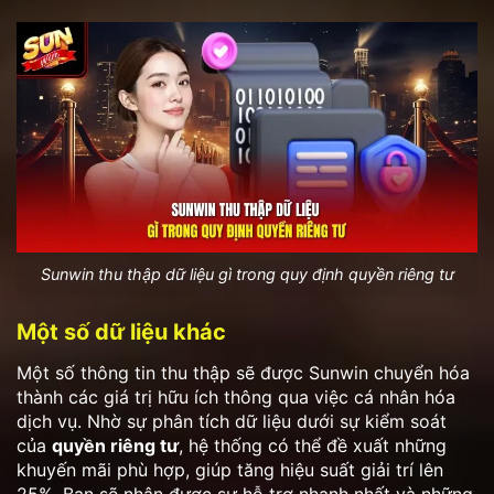
Sunwin thu thập dữ liệu gì trong quy định quyền riêng tư
Một số dữ liệu khác
Một số thông tin thu thập sẽ được Sunwin chuyển hóa
thành các giá trị hữu ích thông qua việc cá nhân hóa
dịch vụ. Nhờ sự phân tích dữ liệu dưới sự kiểm soát
của
quyền riêng tư
, hệ thống có thể đề xuất những
khuyến mãi phù hợp, giúp tăng hiệu suất giải trí lên
25%. Bạn sẽ nhận được sự hỗ trợ nhanh nhất và những