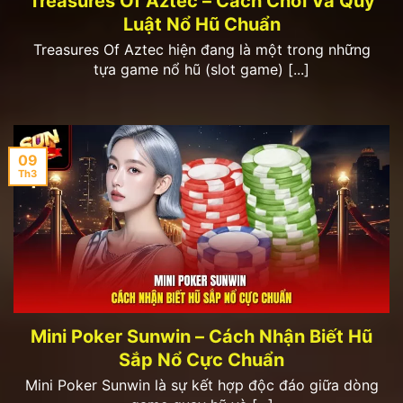
Treasures Of Aztec – Cách Chơi Và Quy
Luật Nổ Hũ Chuẩn
Treasures Of Aztec hiện đang là một trong những
tựa game nổ hũ (slot game) [...]
09
Th3
Mini Poker Sunwin – Cách Nhận Biết Hũ
Sắp Nổ Cực Chuẩn
Mini Poker Sunwin là sự kết hợp độc đáo giữa dòng