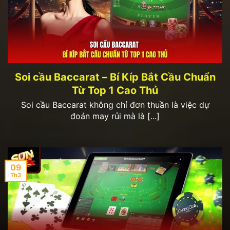
Soi cầu Baccarat – Bí Kíp Bắt Cầu Chuẩn
Từ Top 1 Cao Thủ
Soi cầu Baccarat không chỉ đơn thuần là việc dự
đoán may rủi mà là [...]
09
Th3