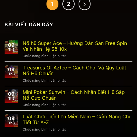
1
2
BÀI VIẾT GẦN ĐÂY
Nổ hũ Super Ace – Hướng Dẫn Săn Free Spin
09
Và Nhân Hệ Số 10x
Th3
Chức năng bình luận bị tắt
ở
Nổ
hũ
Treasures Of Aztec – Cách Chơi Và Quy Luật
09
Super
Nổ Hũ Chuẩn
Th3
Ace
–
Chức năng bình luận bị tắt
ở
Hướng
Treasures
Dẫn
Of
Mini Poker Sunwin – Cách Nhận Biết Hũ Sắp
Săn
09
Aztec
Nổ Cực Chuẩn
Free
Th3
–
Spin
Cách
Chức năng bình luận bị tắt
ở
Và
Chơi
Mini
Nhân
Và
Poker
Luật Chơi Tiến Lên Miền Nam – Cẩm Nang Chi
Hệ
Quy
09
Sunwin
Số
Tiết Từ A-Z
Luật
Th3
–
10x
Nổ
Cách
Chức năng bình luận bị tắt
ở
Hũ
Nhận
Luật
Chuẩn