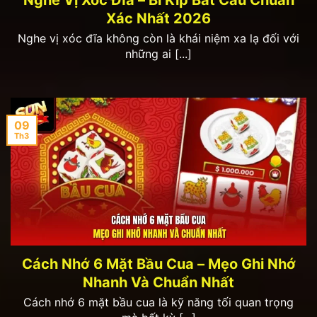
Nghe Vị Xóc Đĩa – Bí Kíp Bắt Cầu Chuẩn
Xác Nhất 2026
Nghe vị xóc đĩa không còn là khái niệm xa lạ đối với
những ai [...]
09
Th3
Cách Nhớ 6 Mặt Bầu Cua – Mẹo Ghi Nhớ
Nhanh Và Chuẩn Nhất
Cách nhớ 6 mặt bầu cua là kỹ năng tối quan trọng