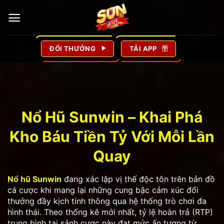
Bỏ
qua
nội
dung
ĐỔI THƯỞNG
TẢI APP
Nổ Hũ Sunwin – Khai Phá
Kho Báu Tiền Tỷ Với Mỗi Lần
Quay
Nổ hũ Sunwin
đang xác lập vị thế độc tôn trên bản đồ
cá cược khi mang lại những cung bậc cảm xúc đổi
thưởng đầy kịch tính thông qua hệ thống trò chơi đa
hình thái. Theo thống kê mới nhất, tỷ lệ hoàn trả (RTP)
trung bình tại sảnh cược này đạt mức ấn tượng từ