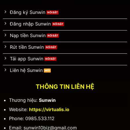
Đăng ký Sunwin
Đăng nhập Sunwin
Nạp tiền Sunwin
Rút tiền Sunwin
Tải app Sunwin
Liên hệ Sunwin
THÔNG TIN LIÊN HỆ
Thương hiệu:
Sunwin
Website:
https://virtualis.io
Phone: 0985.533.
112
Email:
sunwin10biz@gmail.com