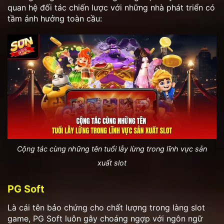
quan hệ đối tác chiến lược với những nhà phát triển có
tầm ảnh hưởng toàn cầu:
Cộng tác cùng những tên tuổi lẫy lừng trong lĩnh vực sản
xuất slot
PG Soft
Là cái tên bảo chứng cho chất lượng trong làng slot
game, PG Soft luôn gây choáng ngợp với ngôn ngữ