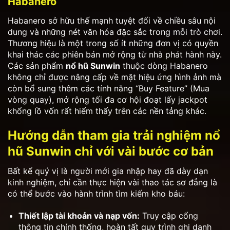
Habanero
Habanero sở hữu thế mạnh tuyệt đối về chiều sâu nội
dung và những nét văn hóa đặc sắc trong mỗi trò chơi.
Thương hiệu là một trong số ít những đơn vị có quyền
khai thác các phiên bản mở rộng từ nhà phát hành này.
Các sản phẩm
nổ hũ Sunwin
thuộc dòng Habanero
không chỉ được nâng cấp về mặt hiệu ứng hình ảnh mà
còn bổ sung thêm các tính năng “Buy Feature” (Mua
vòng quay), mở rộng tối đa cơ hội đoạt lấy jackpot
khổng lồ vốn rất hiếm thấy trên các nền tảng khác.
Hướng dẫn tham gia trải nghiệm nổ
hũ Sunwin chỉ với vài bước cơ bản
Bất kể quý vị là người mới gia nhập hay đã dày dạn
kinh nghiệm, chỉ cần thực hiện vài thao tác sơ đẳng là
có thể bước vào hành trình tìm kiếm kho báu:
Thiết lập tài khoản và nạp vốn:
Truy cập cổng
thông tin chính thống, hoàn tất quy trình ghi danh