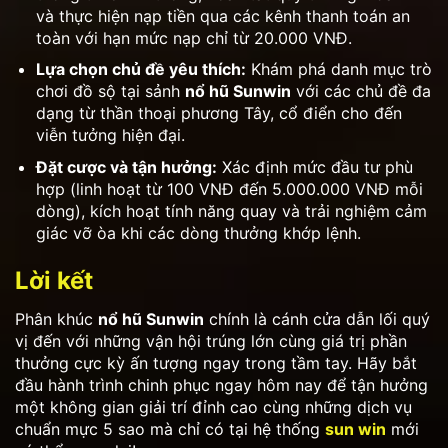
và thực hiện nạp tiền qua các kênh thanh toán an
toàn với hạn mức nạp chỉ từ 20.000 VNĐ.
Lựa chọn chủ đề yêu thích:
Khám phá danh mục trò
chơi đồ sộ tại sảnh
nổ hũ Sunwin
với các chủ đề đa
dạng từ thần thoại phương Tây, cổ điển cho đến
viễn tưởng hiện đại.
Đặt cược và tận hưởng:
Xác định mức đầu tư phù
hợp (linh hoạt từ 100 VNĐ đến 5.000.000 VNĐ mỗi
dòng), kích hoạt tính năng quay và trải nghiệm cảm
giác vỡ òa khi các dòng thưởng khớp lệnh.
Lời kết
Phân khúc
nổ hũ Sunwin
chính là cánh cửa dẫn lối quý
vị đến với những vận hội trúng lớn cùng giá trị phần
thưởng cực kỳ ấn tượng ngay trong tầm tay. Hãy bắt
đầu hành trình chinh phục ngay hôm nay để tận hưởng
một không gian giải trí đỉnh cao cùng những dịch vụ
chuẩn mực 5 sao mà chỉ có tại hệ thống
sun win
mới