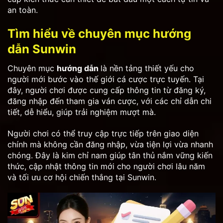
an toàn.
Tìm hiểu về chuyên mục hướng
dẫn Sunwin
Chuyên mục
hướng dẫn
là nền tảng thiết yếu cho
người mới bước vào thế giới cá cược trực tuyến. Tại
đây, người chơi được cung cấp thông tin từ đăng ký,
đăng nhập đến tham gia ván cược, với các chỉ dẫn chi
tiết, dễ hiểu, giúp trải nghiệm mượt mà.
Người chơi có thể truy cập trực tiếp trên giao diện
chính mà không cần đăng nhập, vừa tiện lợi vừa nhanh
chóng. Đây là kim chỉ nam giúp tân thủ nắm vững kiến
thức, cập nhật thông tin mới cho người chơi lâu năm
và tối ưu cơ hội chiến thắng tại Sunwin.