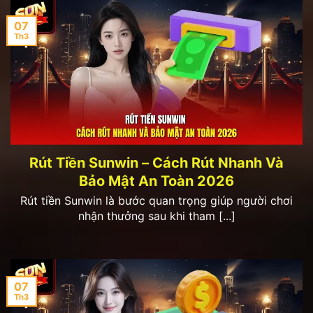
07
Th3
Rút Tiền Sunwin – Cách Rút Nhanh Và
Bảo Mật An Toàn 2026
Rút tiền Sunwin là bước quan trọng giúp người chơi
nhận thưởng sau khi tham [...]
07
Th3