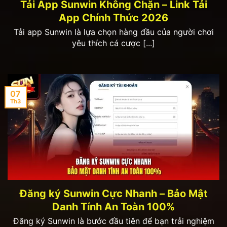
Tải App Sunwin Không Chặn – Link Tải
App Chính Thức 2026
Tải app Sunwin là lựa chọn hàng đầu của người chơi
yêu thích cá cược [...]
07
Th3
Đăng ký Sunwin Cực Nhanh – Bảo Mật
Danh Tính An Toàn 100%
Đăng ký Sunwin là bước đầu tiên để bạn trải nghiệm