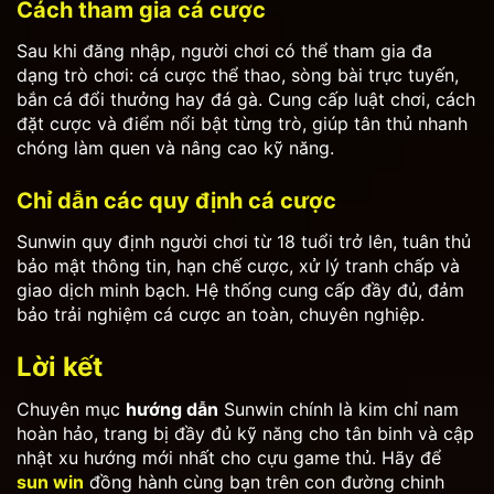
Cách tham gia cá cược
Sau khi đăng nhập, người chơi có thể tham gia đa
dạng trò chơi: cá cược thể thao, sòng bài trực tuyến,
bắn cá đổi thưởng hay đá gà. Cung cấp luật chơi, cách
đặt cược và điểm nổi bật từng trò, giúp tân thủ nhanh
chóng làm quen và nâng cao kỹ năng.
Chỉ dẫn các quy định cá cược
Sunwin quy định người chơi từ 18 tuổi trở lên, tuân thủ
bảo mật thông tin, hạn chế cược, xử lý tranh chấp và
giao dịch minh bạch. Hệ thống cung cấp đầy đủ, đảm
bảo trải nghiệm cá cược an toàn, chuyên nghiệp.
Lời kết
Chuyên mục
hướng dẫn
Sunwin chính là kim chỉ nam
hoàn hảo, trang bị đầy đủ kỹ năng cho tân binh và cập
nhật xu hướng mới nhất cho cựu game thủ. Hãy để
sun win
đồng hành cùng bạn trên con đường chinh