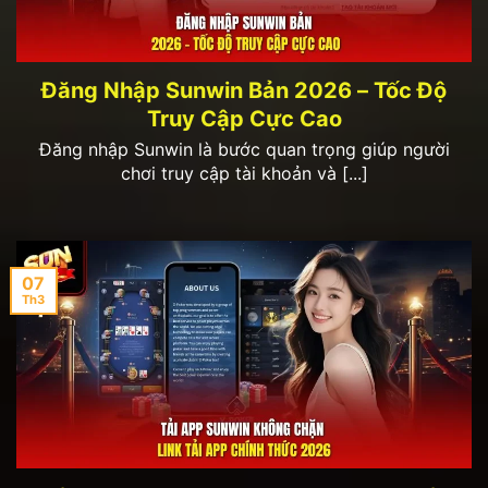
Đăng Nhập Sunwin Bản 2026 – Tốc Độ
Truy Cập Cực Cao
Đăng nhập Sunwin là bước quan trọng giúp người
chơi truy cập tài khoản và [...]
07
Th3